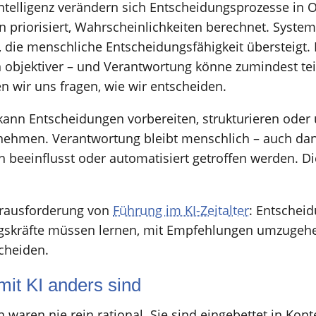
Intelligenz verändern sich Entscheidungsprozesse in
n priorisiert, Wahrscheinlichkeiten berechnet. System
 die menschliche Entscheidungsfähigkeit übersteigt. 
objektiver – und Verantwortung könne zumindest tei
 wir uns fragen, wie wir entscheiden.
kann Entscheidungen vorbereiten, strukturieren oder 
nehmen. Verantwortung bleibt menschlich – auch da
ch beeinflusst oder automatisiert getroffen werden. Di
Herausforderung von
Führung im KI-Zeitalter
: Entschei
gskräfte müssen lernen, mit Empfehlungen umzugehen
scheiden.
it KI anders sind
waren nie rein rational. Sie sind eingebettet in Kont