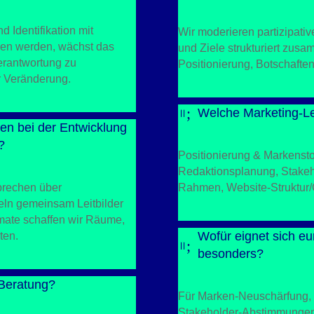
d Identifikation mit
Wir moderieren partizipati
en werden, wächst das
und Ziele strukturiert zusa
Verantwortung zu
Positionierung, Botschaft
r Veränderung.
;
Welche Marketing-Lei
=
zen bei der Entwicklung
?
Positionierung & Markensto
Redaktionsplanung, Stake
prechen über
Rahmen, Website-Struktur/
ln gemeinsam Leitbilder
mate schaffen wir Räume,
Wofür eignet sich e
ten.
;
=
besonders?
 Beratung?
Für Marken-Neuschärfung,
Stakeholder-Abstimmungen 