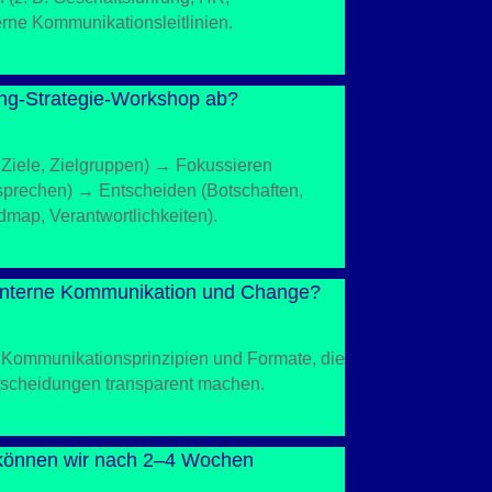
rne Kommunikationsleitlinien.
ting-Strategie-Workshop ab?
 Ziele, Zielgruppen) → Fokussieren
sprechen) → Entscheiden (Botschaften,
ap, Verantwortlichkeiten).
h interne Kommunikation und Change?
r, Kommunikationsprinzipien und Formate, die
ntscheidungen transparent machen.
können wir nach 2–4 Wochen