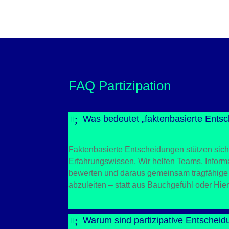
FAQ Partizipation
;
Was bedeutet „faktenbasierte Ents
=
Faktenbasierte Entscheidungen stützen sich
Erfahrungswissen. Wir helfen Teams, Informat
bewerten und daraus gemeinsam tragfähig
abzuleiten – statt aus Bauchgefühl oder Hie
;
Warum sind partizipative Entschei
=