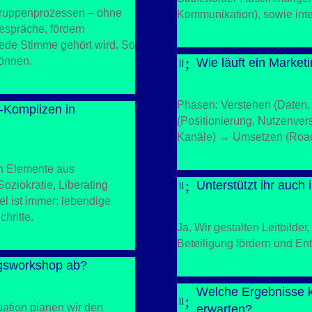
n Gruppenprozessen – ohne
Kommunikation), sowie inte
espräche, fördern
 jede Stimme gehört wird. So
;
können.
Wie läuft ein Marke
=
Phasen: Verstehen (Daten,
-Komplizen in
(Positionierung, Nutzenver
Kanäle) → Umsetzen (Roadm
en Elemente aus
;
Unterstützt ihr auc
oziokratie, Liberating
=
el ist immer: lebendige
hritte.
Ja. Wir gestalten Leitbilde
Beteiligung fördern und E
ngsworkshop ab?
Welche Ergebnisse 
;
=
ation planen wir den
erwarten?