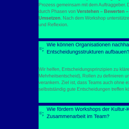
Prozess gemeinsam mit dem Auftraggeber. D
durch Phasen von
Verstehen – Bewerten –
Umsetzen
. Nach dem Workshop unterstütze
und Reflexion.
Wie können Organisationen nachhal
;
=
Entscheidungsstrukturen aufbauen
Wir helfen, Entscheidungsprinzipien zu klär
Mehrheitsentscheid), Rollen zu definieren
verankern. Ziel ist, dass Teams auch ohne 
selbstständig gute Entscheidungen treffen 
Wie fördern Workshops der Kultur-
;
=
Zusammenarbeit im Team?