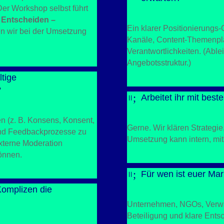
er Workshop selbst führt
 Entscheiden –
Ein klarer Positionierungs
n wir bei der Umsetzung
Kanäle, Content-Themenpla
Verantwortlichkeiten. (Able
Angebotsstruktur.)
tige
?
;
Arbeitet ihr mit be
=
en (z. B. Konsens, Konsent,
Gerne. Wir klären Strategi
 und Feedbackprozesse zu
Umsetzung kann intern, mit
externe Moderation
können.
;
Für wen ist euer Ma
=
Komplizen die
Unternehmen, NGOs, Verwal
Beteiligung und klare Ent