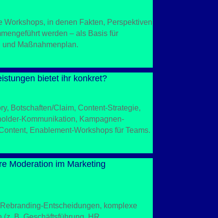
ve Workshops, in denen Fakten, Perspektiven
mmengeführt werden – als Basis für
en und Maßnahmenplan.
stungen bietet ihr konkret?
ry, Botschaften/Claim, Content-Strategie,
holder-Kommunikation, Kampagnen-
Content, Enablement-Workshops für Teams.
ure Moderation im Marketing
 Rebranding-Entscheidungen, komplexe
(z. B. Geschäftsführung, HR,