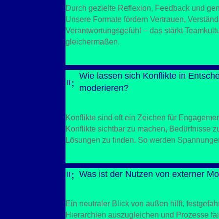
Durch gezielte Reflexion, Feedback und ge
Unsere Formate fördern Vertrauen, Verstän
Verantwortungsgefühl – das stärkt Teamkult
gleichermaßen.
Wie lassen sich Konflikte in Entsc
;
=
moderieren?
Konflikte sind oft ein Zeichen für Engagemen
Konflikte sichtbar zu machen, Bedürfnisse zu
Lösungen zu finden. So werden Spannunge
;
Was ist der Nutzen von externer Mo
=
Ein neutraler Blick von außen hilft, festgefa
Hierarchien auszugleichen und Prozesse fair