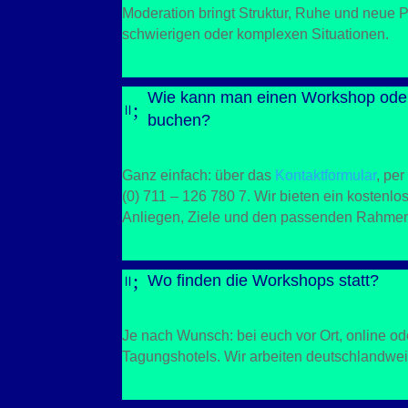
Moderation bringt Struktur, Ruhe und neue 
schwierigen oder komplexen Situationen.
Wie kann man einen Workshop oder
;
=
buchen?
Ganz einfach: über das
Kontaktformular
, pe
(0) 711 – 126 780 7
. Wir bieten ein kostenl
Anliegen, Ziele und den passenden Rahme
;
Wo finden die Workshops statt?
=
Je nach Wunsch: bei euch vor Ort, online o
Tagungshotels. Wir arbeiten deutschlandwei