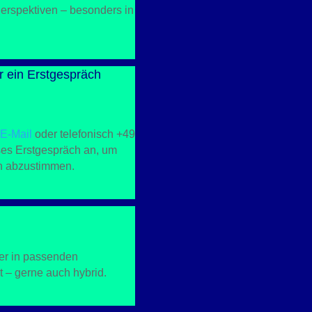
Perspektiven – besonders in
 ein Erstgespräch
r
E-Mail
oder telefonisch
+49
oses Erstgespräch an, um
n abzustimmen.
der in passenden
t – gerne auch hybrid.