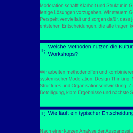
Moderation schafft Klarheit und Struktur i
fertige Lösungen vorzugeben. Wir steuern G
Perspektivenvielfalt und sorgen dafür, dass
entstehen Entscheidungen, die alle tragen 
Welche Methoden nutzen die Kultur
;
=
Workshops?
Wir arbeiten methodenoffen und kombinier
systemischer Moderation, Design Thinking, S
Structures und Organisationsentwicklung. Zi
Beteiligung, klare Ergebnisse und nächste Sc
;
Wie läuft ein typischer Entscheidu
=
Nach einer kurzen Analyse der Ausgangssitu