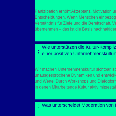
Partizipation erhöht Akzeptanz, Motivation un
Entscheidungen. Wenn Menschen einbezog
Verständnis für Ziele und die Bereitschaft, 
übernehmen – das ist die Basis nachhaltige
Wie unterstützen die Kultur-Kompli
;
=
einer positiven Unternehmenskultur
Wir machen Unternehmenskultur sichtbar, s
unausgesprochene Dynamiken und entwicke
und Werte. Durch Workshops und Dialogfor
in denen Mitarbeitende Kultur aktiv mitgestal
;
Was unterscheidet Moderation von
=