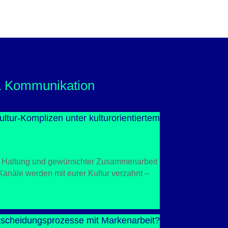
& Kommunikation
ltur-Komplizen unter kulturorientiertem
, Haltung und gewünschter Zusammenarbeit
Kanäle werden mit eurer Kultur verzahnt –
ntscheidungsprozesse mit Markenarbeit?