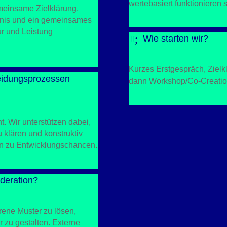
wertebasiert funktionieren s
meinsame Zielklärung.
dnis und ein gemeinsames
ur und Leistung
;
Wie starten wir?
=
Kurzes Erstgespräch, Zielk
heidungsprozessen
dann Workshop/Co-Creatio
t. Wir unterstützen dabei,
 klären und konstruktiv
n zu Entwicklungschancen.
deration?
hrene Muster zu lösen,
 zu gestalten. Externe