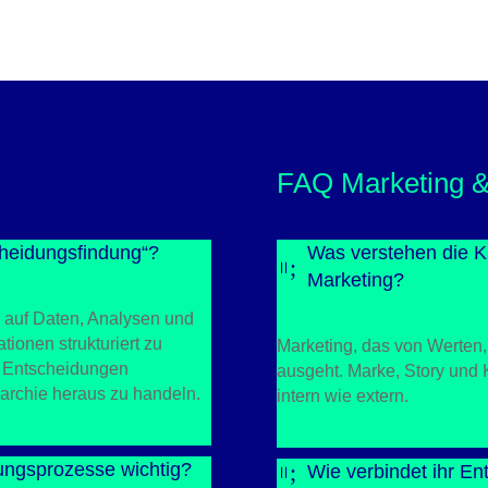
FAQ Marketing 
cheidungsfindung“?
Was verstehen die Ku
;
=
Marketing?
 auf Daten, Analysen und
ionen strukturiert zu
Marketing, das von Werten
e Entscheidungen
ausgeht. Marke, Story und 
rarchie heraus zu handeln.
intern wie extern.
dungsprozesse wichtig?
;
Wie verbindet ihr E
=